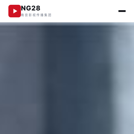
NG28
南宫影视传播集团