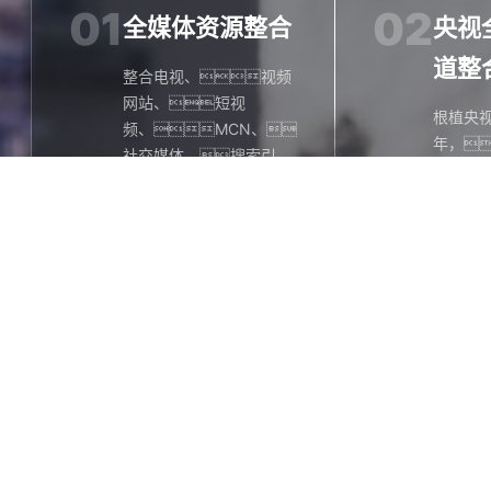
01
02
全媒体资源整合
央视
道整
整合电视、视频
网站、短视
根植央
频、MCN、
年，
社交媒体、搜索引
谙各层
擎、户外、广
级、
播等最具传播价值的媒体
道资
资源，提供一站式媒
源，
体传播解决方案。
客户提
强国工
程、
标竞购
大型赛
事、
晚、
容植入
深传播