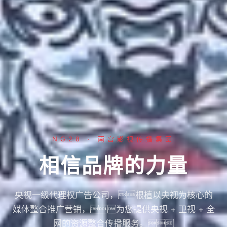
NG28 · 南宫影视传播集团
相信品牌的力量
央视一级代理权广告公司，根植以央视为核心的
媒体整合推广营销，为您提供央视 + 卫视 + 全
网的资源整合传播服务。